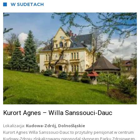
W SUDETACH
Kurort Agnes – Willa Sanssouci-Dauc
Lokalizacja:
Kudowa-Zdrój, Dolnośląskie
Kurort Agnes Willa Sanssouci-Dauc to przytulny pensjonat w centrum
Kudowy-Zdroju zlokalizowany nieopodal słynnego Parku Zdrojowego.