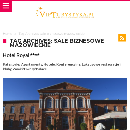
Home
Tag Archives: sale biznesowe mazowieckie
TAG ARCHIVES: SALE BIZNESOWE
MAZOWIECKIE
Hotel Royal ****
Kategorie:
Apartamenty
,
Hotele
,
Konferencyjne
,
Luksusowe restauracje i
kluby
,
Zamki/Dwory/Pałace