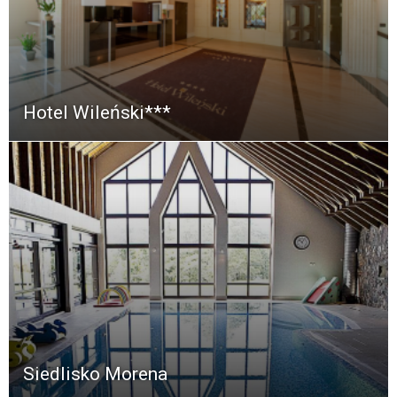
Hotel Wileński***
Siedlisko Morena