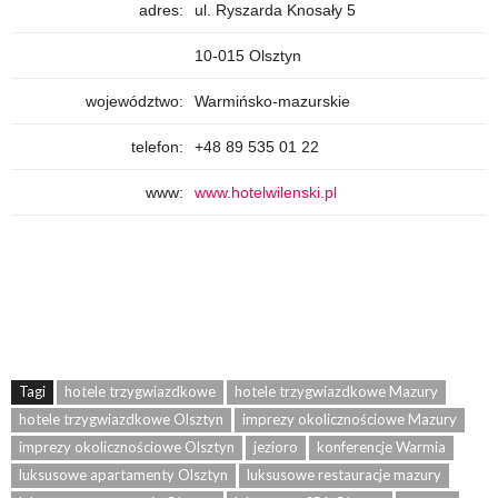
adres:
ul. Ryszarda Knosały 5
10-015 Olsztyn
województwo:
Warmińsko-mazurskie
telefon:
+48 89 535 01 22
www:
www.hotelwilenski.pl
Tagi
hotele trzygwiazdkowe
hotele trzygwiazdkowe Mazury
hotele trzygwiazdkowe Olsztyn
imprezy okolicznościowe Mazury
imprezy okolicznościowe Olsztyn
jezioro
konferencje Warmia
luksusowe apartamenty Olsztyn
luksusowe restauracje mazury