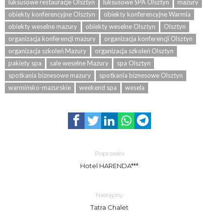
luksusowe restauracje Olsztyn
luksusowe SPA Olsztyn
mazury
obiekty konferencyjne Olsztyn
obiekty konferencyjne Warmia
obiekty weselne mazury
obiekty weselne Olsztyn
Olsztyn
organizacja konferencji mazury
organizacja konferencji Olsztyn
organizacja szkoleń Mazury
organizacja szkoleń Olsztyn
pakiety spa
sale weselne Mazury
spa Olsztyn
spotkania biznesowe mazury
spotkania biznesowe Olsztyn
warmińsko-mazurskie
weekend spa
wesela
Poprzedni
Hotel HARENDA***
Następny
Tatra Chalet