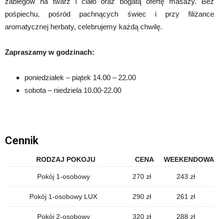
zabiegów na twarz i ciało oraz bogatą ofertę masaży. Bez
pośpiechu, pośród pachnących świec i przy filiżance
aromatycznej herbaty, celebrujemy każdą chwilę.
Zapraszamy w godzinach:
poniedziałek – piątek 14.00 – 22.00
sobota – niedziela 10.00-22.00
.
Cennik
RODZAJ POKOJU
CENA
WEEKENDOWA
Pokój 1-osobowy
270 zł
243 zł
Pokój 1-osobowy LUX
290 zł
261 zł
Pokój 2-osobowy
320 zł
288 zł