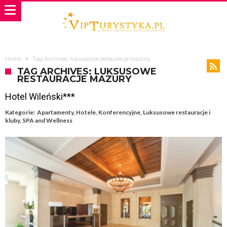
Home
Tag Archives: luksusowe restauracje mazury
TAG ARCHIVES: LUKSUSOWE
RESTAURACJE MAZURY
Hotel Wileński***
Kategorie:
Apartamenty
,
Hotele
,
Konferencyjne
,
Luksusowe restauracje i
kluby
,
SPA and Wellness