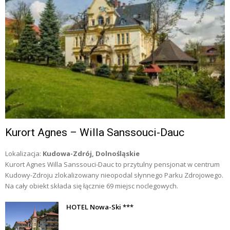
Kurort Agnes – Willa Sanssouci-Dauc
Lokalizacja:
Kudowa-Zdrój, Dolnośląskie
Kurort Agnes Willa Sanssouci-Dauc to przytulny pensjonat w centrum
Kudowy-Zdroju zlokalizowany nieopodal słynnego Parku Zdrojowego.
Na cały obiekt składa się łącznie 69 miejsc noclegowych.
HOTEL Nowa-Ski ***