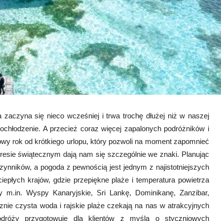
 zaczyna się nieco wcześniej i trwa trochę dłużej niż w naszej
ochłodzenie. A przecież coraz więcej zapalonych podróżników i
owy rok od krótkiego urlopu, który pozwoli na moment zapomnieć
resie świątecznym dają nam się szczególnie we znaki. Planując
zynników, a pogoda z pewnością jest jednym z najistotniejszych
iepłych krajów, gdzie przepiękne plaże i temperatura powietrza
m.in. Wyspy Kanaryjskie, Sri Lankę, Dominikanę, Zanzibar,
znie czysta woda i rajskie plaże czekają na nas w atrakcyjnych
podróży przygotowuje dla klientów z myślą o styczniowych