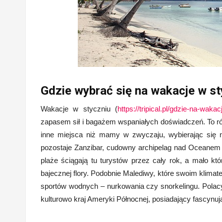
Gdzie wybrać się na wakacje w st
Wakacje w styczniu (
https://tripical.pl/gdzie-na-waka
zapasem sił i bagażem wspaniałych doświadczeń. To rów
inne miejsca niż mamy w zwyczaju, wybierając się 
pozostaje Zanzibar, cudowny archipelag nad Oceanem 
plaże ściągają tu turystów przez cały rok, a mało k
bajecznej flory. Podobnie Malediwy, które swoim klimat
sportów wodnych – nurkowania czy snorkelingu. Polac
kulturowo kraj Ameryki Północnej, posiadający fascynuj