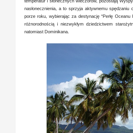
temperatur i słonecznych wieczorów, pozostają Wyspy 
nasłonecznienia, a to sprzyja aktywnemu spędzaniu 
porze roku, wybierając za destynację “Perłę Oceanu I
różnorodnością i niezwykłym dziedzictwem starożyt
natomiast Dominikana.