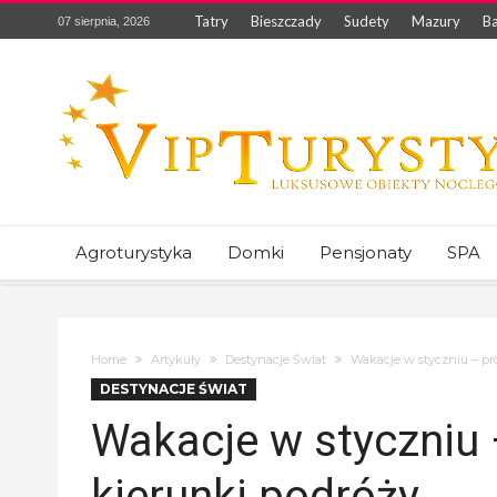
Tatry
Bieszczady
Sudety
Mazury
Ba
07 sierpnia, 2026
Agroturystyka
Domki
Pensjonaty
SPA
Home
Artykuły
Destynacje Świat
Wakacje w styczniu – p
DESTYNACJE ŚWIAT
Wakacje w styczniu
kierunki podróży