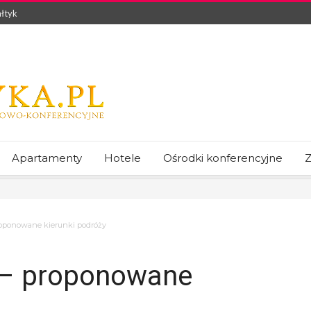
łtyk
Apartamenty
Hotele
Ośrodki konferencyjne
Z
roponowane kierunki podróży
 – proponowane