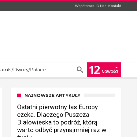
Współpraca
O Nas
Kontakt
12
amki/Dwory/Pałace
NOWOŚCI
NAJNOWSZE ARTYKUŁY
Ostatni pierwotny las Europy
czeka. Dlaczego Puszcza
Białowieska to podróż, którą
warto odbyć przynajmniej raz w