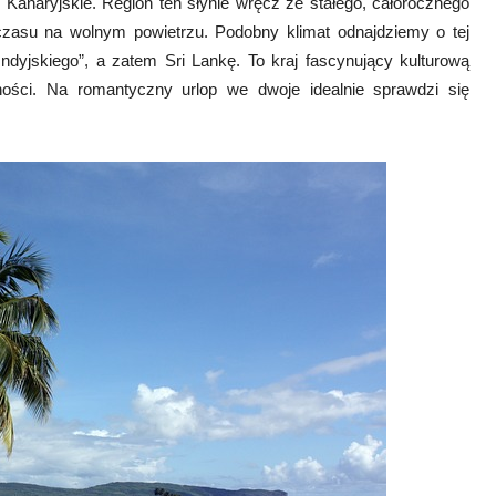
Kanaryjskie. Region ten słynie wręcz ze stałego, całorocznego
czasu na wolnym powietrzu. Podobny klimat odnajdziemy o tej
ndyjskiego”, a zatem Sri Lankę. To kraj fascynujący kulturową
ności. Na romantyczny urlop we dwoje idealnie sprawdzi się