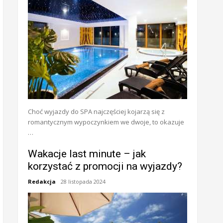
Choć wyjazdy do SPA najczęściej kojarzą się z
romantycznym wypoczynkiem we dwoje, to okazuje
…
Wakacje last minute – jak
korzystać z promocji na wyjazdy?
Redakcja
28 listopada 2024