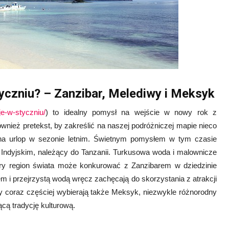
yczniu? – Zanzibar, Melediwy i Meksyk
cje-w-styczniu/
) to idealny pomysł na wejście w nowy rok z
nież pretekst, by zakreślić na naszej podróżniczej mapie nieco
na urlop w sezonie letnim. Świetnym pomysłem w tym czasie
Indyjskim, należący do Tanzanii. Turkusowa woda i malownicze
tóry region świata może konkurować z Zanzibarem w dziedzinie
em i przejrzystą wodą wręcz zachęcają do skorzystania z atrakcji
y coraz częściej wybierają także Meksyk, niezwykle różnorodny
ącą tradycję kulturową.