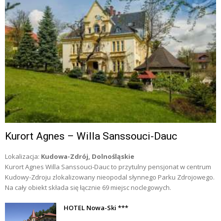
Kurort Agnes – Willa Sanssouci-Dauc
Lokalizacja:
Kudowa-Zdrój, Dolnośląskie
Kurort Agnes Willa Sanssouci-Dauc to przytulny pensjonat w centrum
Kudowy-Zdroju zlokalizowany nieopodal słynnego Parku Zdrojowego.
Na cały obiekt składa się łącznie 69 miejsc noclegowych.
HOTEL Nowa-Ski ***