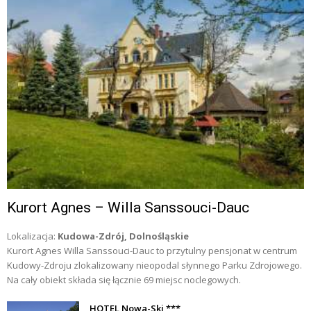
Kurort Agnes – Willa Sanssouci-Dauc
Lokalizacja:
Kudowa-Zdrój, Dolnośląskie
Kurort Agnes Willa Sanssouci-Dauc to przytulny pensjonat w centrum
Kudowy-Zdroju zlokalizowany nieopodal słynnego Parku Zdrojowego.
Na cały obiekt składa się łącznie 69 miejsc noclegowych.
HOTEL Nowa-Ski ***