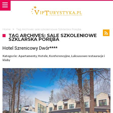
Home
Tag Archives: sale szkoleniowe Szklarska Poręba
TAG ARCHIVES: SALE SZKOLENIOWE
SZKLARSKA PORĘBA
Hotel Szrenicowy Dwór****
Kategorie:
Apartamenty
,
Hotele
,
Konferencyjne
,
Luksusowe restauracje i
kluby