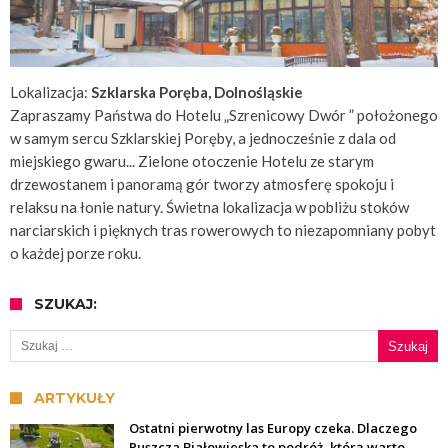
Lokalizacja:
Szklarska Poręba, Dolnośląskie
Zapraszamy Państwa do Hotelu „Szrenicowy Dwór ” położonego
w samym sercu Szklarskiej Poręby, a jednocześnie z dala od
miejskiego gwaru... Zielone otoczenie Hotelu ze starym
drzewostanem i panoramą gór tworzy atmosferę spokoju i
relaksu na łonie natury. Świetna lokalizacja w pobliżu stoków
narciarskich i pięknych tras rowerowych to niezapomniany pobyt
o każdej porze roku.
SZUKAJ:
Szukaj:
ARTYKUŁY
Ostatni pierwotny las Europy czeka. Dlaczego
Puszcza Białowieska to podróż, którą warto