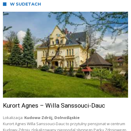
W SUDETACH
Kurort Agnes – Willa Sanssouci-Dauc
Lokalizacja:
Kudowa-Zdrój, Dolnośląskie
Kurort Agnes Willa Sanssouci-Dauc to przytulny pensjonat w centrum
Kudowy-Zdroju zlokalizowany nieopodal słynnego Parku Zdrojowego.