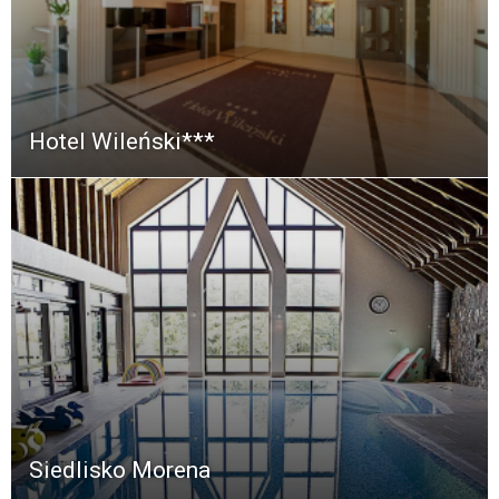
Hotel Wileński***
Siedlisko Morena