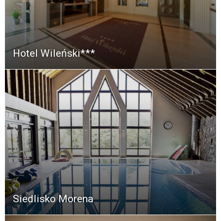
Hotel Wileński***
Siedlisko Morena