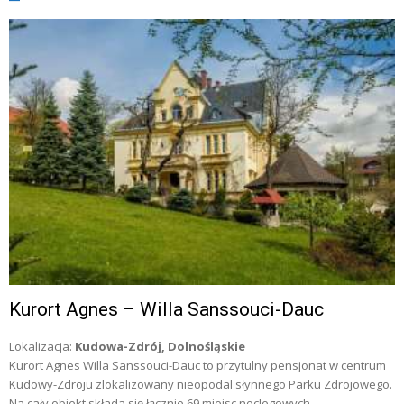
Kurort Agnes – Willa Sanssouci-Dauc
Lokalizacja:
Kudowa-Zdrój, Dolnośląskie
Kurort Agnes Willa Sanssouci-Dauc to przytulny pensjonat w centrum
Kudowy-Zdroju zlokalizowany nieopodal słynnego Parku Zdrojowego.
Na cały obiekt składa się łącznie 69 miejsc noclegowych.