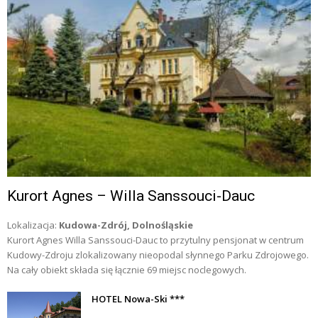
Kurort Agnes – Willa Sanssouci-Dauc
Lokalizacja:
Kudowa-Zdrój, Dolnośląskie
Kurort Agnes Willa Sanssouci-Dauc to przytulny pensjonat w centrum
Kudowy-Zdroju zlokalizowany nieopodal słynnego Parku Zdrojowego.
Na cały obiekt składa się łącznie 69 miejsc noclegowych.
HOTEL Nowa-Ski ***