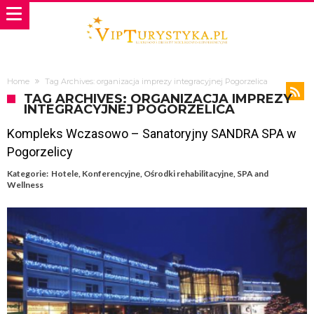
Home
Tag Archives: organizacja imprezy integracyjnej Pogorzelica
TAG ARCHIVES: ORGANIZACJA IMPREZY
INTEGRACYJNEJ POGORZELICA
Kompleks Wczasowo – Sanatoryjny SANDRA SPA w
Pogorzelicy
Kategorie:
Hotele
,
Konferencyjne
,
Ośrodki rehabilitacyjne
,
SPA and
Wellness