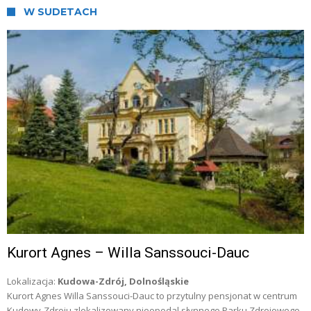
W SUDETACH
Kurort Agnes – Willa Sanssouci-Dauc
Lokalizacja:
Kudowa-Zdrój, Dolnośląskie
Kurort Agnes Willa Sanssouci-Dauc to przytulny pensjonat w centrum
Kudowy-Zdroju zlokalizowany nieopodal słynnego Parku Zdrojowego.