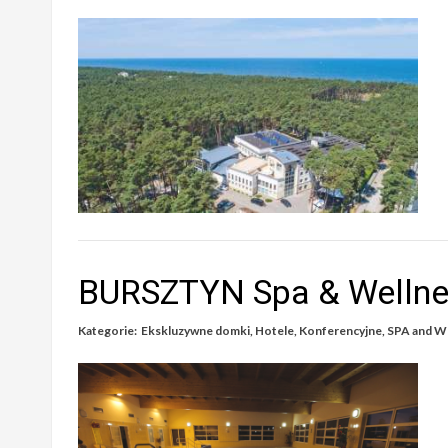
BURSZTYN Spa & Welln
Kategorie:
Ekskluzywne domki
,
Hotele
,
Konferencyjne
,
SPA and W