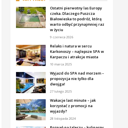
Ostatni pierwotny las Europy
czeka. Dlaczego Puszcza
Białowieska to podróż, którą
warto odbyć przynajmniej raz
w życiu
9 czerwca 2026
Relaks i natura w sercu
Karkonoszy – najlepsze SPA w
Karpaczu i atrakcje miasta
10 marca 2025
Wyjazd do SPA nad morzem –
propozycja nie tylko dla
dwojga!
27 lutego 2025
Wakacje last minute – jak
korzystać z promocji na
wyjazdy?
28 listopada 2024
Poznań na talerzu – kulinarny