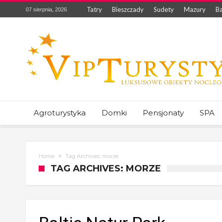
Tatry
Bieszczady
Sudety
Mazury
Ba
07 sierpnia, 2026
Agroturystyka
Domki
Pensjonaty
SPA
Home
Tag Archives: morze
TAG ARCHIVES: MORZE