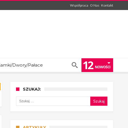
Współpraca
O Nas
Kontakt
12
amki/Dwory/Pałace
NOWOŚCI
SZUKAJ:
Szukaj:
ARTYKUŁY