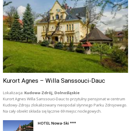
Kurort Agnes – Willa Sanssouci-Dauc
Lokalizacja:
Kudowa-Zdrój, Dolnośląskie
Kurort Agnes Willa Sanssouci-Dauc to przytulny pensjonat w centrum
Kudowy-Zdroju zlokalizowany nieopodal słynnego Parku Zdrojowego.
Na cały obiekt składa się łącznie 69 miejsc noclegowych.
HOTEL Nowa-Ski ***