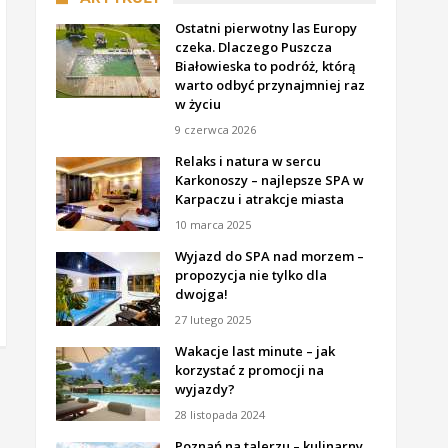
Ostatni pierwotny las Europy
czeka. Dlaczego Puszcza
Białowieska to podróż, którą
warto odbyć przynajmniej raz
w życiu
9 czerwca 2026
Relaks i natura w sercu
Karkonoszy – najlepsze SPA w
Karpaczu i atrakcje miasta
10 marca 2025
Wyjazd do SPA nad morzem –
propozycja nie tylko dla
dwojga!
27 lutego 2025
Wakacje last minute – jak
korzystać z promocji na
wyjazdy?
28 listopada 2024
Poznań na talerzu – kulinarny