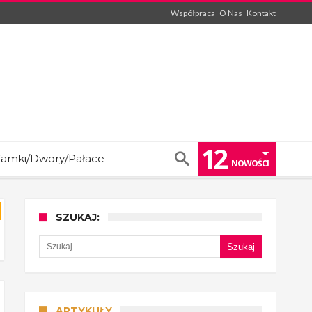
Współpraca
O Nas
Kontakt
12
amki/Dwory/Pałace
NOWOŚCI
SZUKAJ:
Szukaj:
ARTYKUŁY