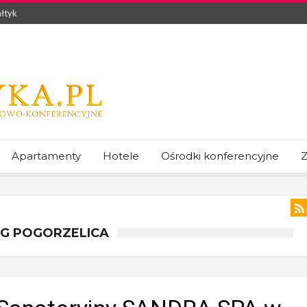
łtyk
Apartamenty
Hotele
Ośrodki konferencyjne
Z
EG POGORZELICA