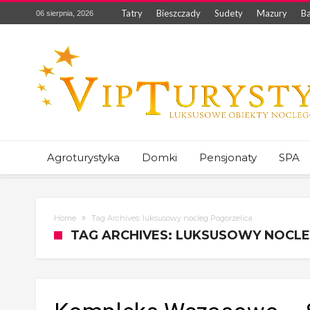
Tatry
Bieszczady
Sudety
Mazury
Ba
06 sierpnia, 2026
Agroturystyka
Domki
Pensjonaty
SPA
Home
Tag Archives: luksusowy nocleg Pogorzelica
TAG ARCHIVES: LUKSUSOWY NOCL