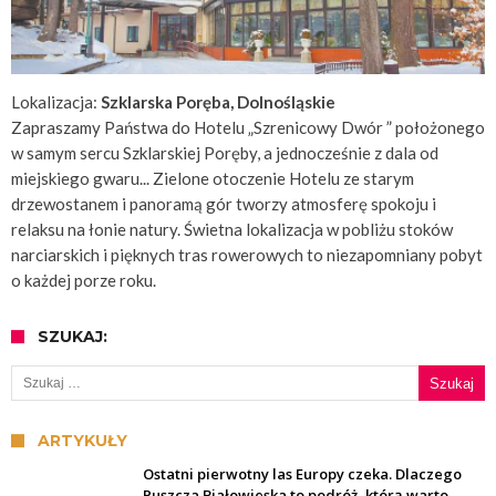
Lokalizacja:
Szklarska Poręba, Dolnośląskie
Zapraszamy Państwa do Hotelu „Szrenicowy Dwór ” położonego
w samym sercu Szklarskiej Poręby, a jednocześnie z dala od
miejskiego gwaru... Zielone otoczenie Hotelu ze starym
drzewostanem i panoramą gór tworzy atmosferę spokoju i
relaksu na łonie natury. Świetna lokalizacja w pobliżu stoków
narciarskich i pięknych tras rowerowych to niezapomniany pobyt
o każdej porze roku.
SZUKAJ:
Szukaj:
ARTYKUŁY
Ostatni pierwotny las Europy czeka. Dlaczego
Puszcza Białowieska to podróż, którą warto