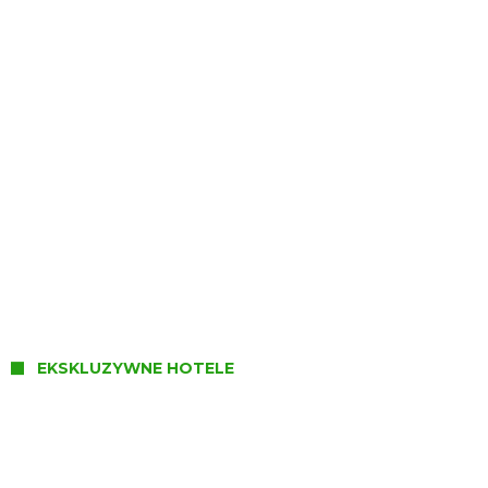
Masuria Hotel & Spa****
EKSKLUZYWNE HOTELE