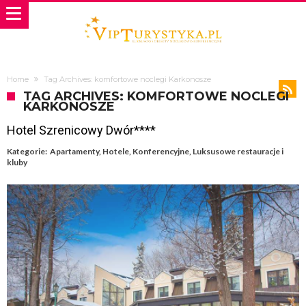
Home
Tag Archives: komfortowe noclegi Karkonosze
TAG ARCHIVES: KOMFORTOWE NOCLEGI
KARKONOSZE
Hotel Szrenicowy Dwór****
Kategorie:
Apartamenty
,
Hotele
,
Konferencyjne
,
Luksusowe restauracje i
kluby