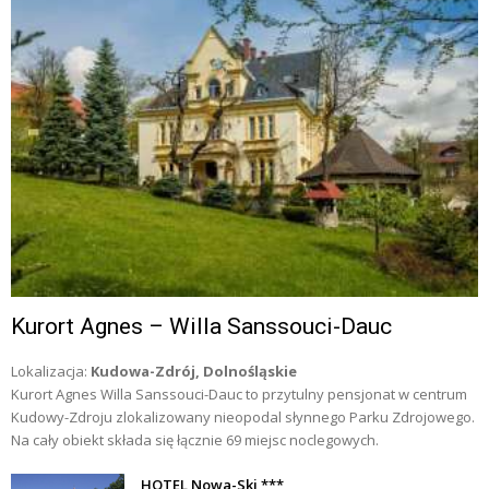
Kurort Agnes – Willa Sanssouci-Dauc
Lokalizacja:
Kudowa-Zdrój, Dolnośląskie
Kurort Agnes Willa Sanssouci-Dauc to przytulny pensjonat w centrum
Kudowy-Zdroju zlokalizowany nieopodal słynnego Parku Zdrojowego.
Na cały obiekt składa się łącznie 69 miejsc noclegowych.
HOTEL Nowa-Ski ***