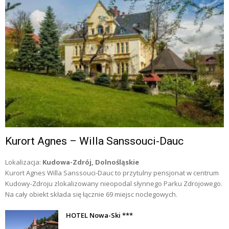
Kurort Agnes – Willa Sanssouci-Dauc
Lokalizacja:
Kudowa-Zdrój, Dolnośląskie
Kurort Agnes Willa Sanssouci-Dauc to przytulny pensjonat w centrum
Kudowy-Zdroju zlokalizowany nieopodal słynnego Parku Zdrojowego.
Na cały obiekt składa się łącznie 69 miejsc noclegowych.
HOTEL Nowa-Ski ***