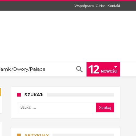
Współpraca
O Nas
Kontakt
12
amki/Dwory/Pałace
NOWOŚCI
SZUKAJ:
Szukaj:
ARTYKUŁY