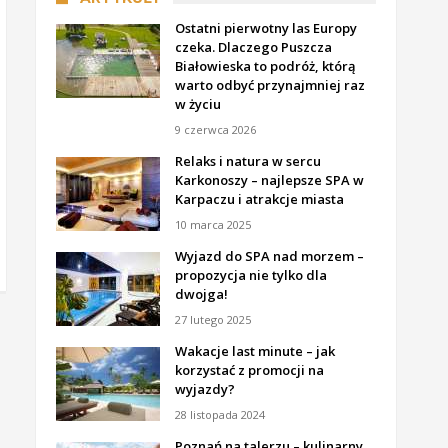
Ostatni pierwotny las Europy
czeka. Dlaczego Puszcza
Białowieska to podróż, którą
warto odbyć przynajmniej raz
w życiu
9 czerwca 2026
Relaks i natura w sercu
Karkonoszy – najlepsze SPA w
Karpaczu i atrakcje miasta
10 marca 2025
Wyjazd do SPA nad morzem –
propozycja nie tylko dla
dwojga!
27 lutego 2025
Wakacje last minute – jak
korzystać z promocji na
wyjazdy?
28 listopada 2024
Poznań na talerzu – kulinarny