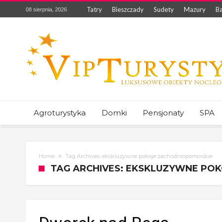
Tatry
Bieszczady
Sudety
Mazury
Ba
08 sierpnia, 2026
Agroturystyka
Domki
Pensjonaty
SPA
Home
Tag Archives: ekskluzywne pokoje zachodniopomorskie
TAG ARCHIVES: EKSKLUZYWNE PO