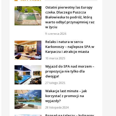
Ostatni pierwotny las Europy
czeka. Dlaczego Puszcza
Białowieska to podróż, którą
warto odbyć przynajmniej raz
w życiu
9 czerwca 2026
Relaks i natura w sercu
Karkonoszy – najlepsze SPA w
Karpaczu i atrakcje miasta
10 marca 2025
Wyjazd do SPA nad morzem –
propozycja nie tylko dla
dwojga!
27 lutego 2025
Wakacje last minute – jak
korzystać z promocji na
wyjazdy?
28 listopada 2024
Poznań na talerzu – kulinarny