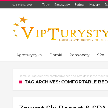
Tatry
Bieszczady
Sudety
Mazury
Ba
07 sierpnia, 2026
Agroturystyka
Domki
Pensjonaty
SPA
Home
Tag Archives: comfortable bed and breakfast in the mounta
TAG ARCHIVES: COMFORTABLE BED