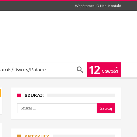
Współpraca
O Nas
Kontakt
12
amki/Dwory/Pałace
NOWOŚCI
SZUKAJ:
Szukaj:
ARTYKUŁY