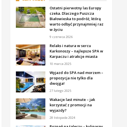
Ostatni pierwotny las Europy
czeka. Dlaczego Puszcza
Białowieska to podróż, którą
warto odbyć przynajmniej raz
w życiu
9 czerwca 2026
Relaks i natura w sercu
Karkonoszy – najlepsze SPA w
Karpaczu i atrakcje miasta
10 marca 2025
Wyjazd do SPA nad morzem –
propozycja nie tylko dla
dwojga!
27 lutego 2025
Wakacje last minute – jak
korzystać z promocji na
wyjazdy?
28 listopada 2024
Poznań na talerzu – kulinarny