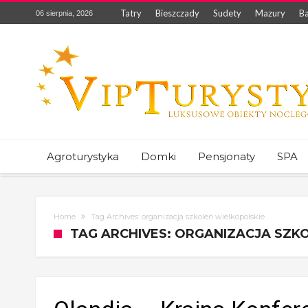
Tatry
Bieszczady
Sudety
Mazury
Ba
06 sierpnia, 2026
Agroturystyka
Domki
Pensjonaty
SPA
Home
Tag Archives: organizacja szkoleń wielkopolskie
TAG ARCHIVES: ORGANIZACJA SZK