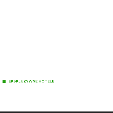
Masuria Hotel & Spa****
EKSKLUZYWNE HOTELE