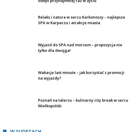
odbyć przynajmniej raz w życiu
Relaks i natura w sercu Karkonoszy – najlepsze
SPA w Karpaczu i atrakcje miasta
Wyjazd do SPA nad morzem – propozycja nie
tylko dla dwojga!
Wakacje last minute – jak korzystać z promocji
na wyjazdy?
Poznań na talerzu – kulinarny city break w sercu
Wielkopolski
W SUDETACH