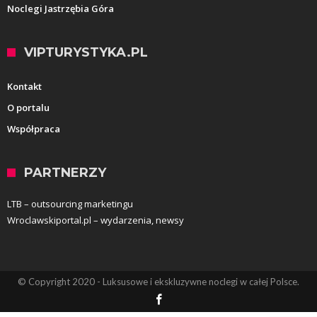
Noclegi Jastrzębia Góra
VIPTURYSTYKA.PL
Kontakt
O portalu
Współpraca
PARTNERZY
LTB – outsourcing marketingu
Wroclawskiportal.pl – wydarzenia, newsy
© Copyright 2020 - Luksusowe i ekskluzywne noclegi w całej Polsce.