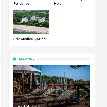
Residence
Hotel
Arka Medical Spa****
MAZURY
Hotel Tajty