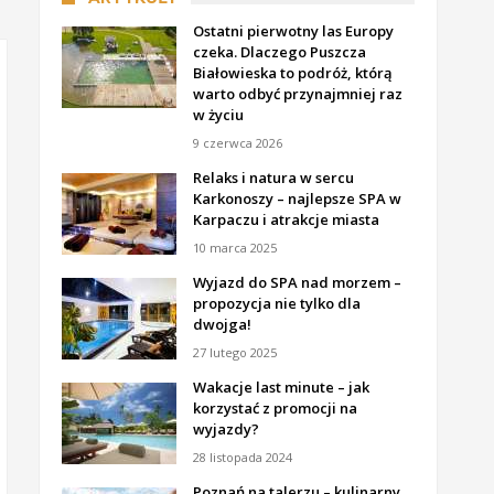
Ostatni pierwotny las Europy
czeka. Dlaczego Puszcza
Białowieska to podróż, którą
warto odbyć przynajmniej raz
w życiu
9 czerwca 2026
Relaks i natura w sercu
Karkonoszy – najlepsze SPA w
Karpaczu i atrakcje miasta
10 marca 2025
Wyjazd do SPA nad morzem –
propozycja nie tylko dla
dwojga!
27 lutego 2025
Wakacje last minute – jak
korzystać z promocji na
wyjazdy?
28 listopada 2024
Poznań na talerzu – kulinarny