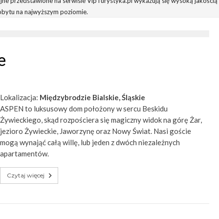
jne przedstawione na serwisie VipTurystyka.pl wykazują się wysoką jakością
obytu na najwyższym poziomie.
e
Lokalizacja:
Międzybrodzie Bialskie, Śląskie
ASPEN to luksusowy dom położony w sercu Beskidu
Żywieckiego, skąd rozpościera się magiczny widok na górę Żar,
jezioro Żywieckie, Jaworzynę oraz Nowy Świat. Nasi goście
mogą wynająć całą willę, lub jeden z dwóch niezależnych
apartamentów.
Czytaj więcej