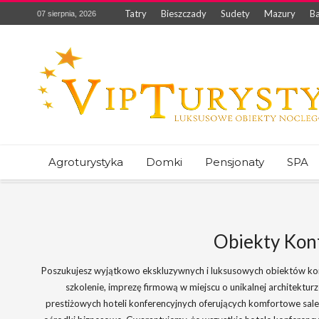
Tatry
Bieszczady
Sudety
Mazury
Ba
07 sierpnia, 2026
Agroturystyka
Domki
Pensjonaty
SPA
Obiekty Konf
Poszukujesz wyjątkowo ekskluzywnych i luksusowych obiektów kon
szkolenie, imprezę firmową w miejscu o unikalnej architektu
prestiżowych hoteli konferencyjnych oferujących komfortowe sal