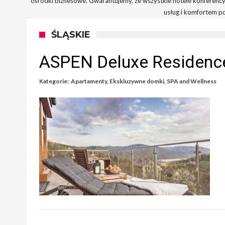
ośrodki biznesowe. Gwarantujemy, że wszystkie hotele konferency
usług i komfortem p
ŚLĄSKIE
ASPEN Deluxe Residenc
Kategorie:
Apartamenty
,
Ekskluzywne domki
,
SPA and Wellness