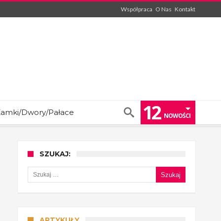
Współpraca
O Nas
Kontakt
12
amki/Dwory/Pałace
NOWOŚCI
SZUKAJ:
Szukaj:
ARTYKUŁY