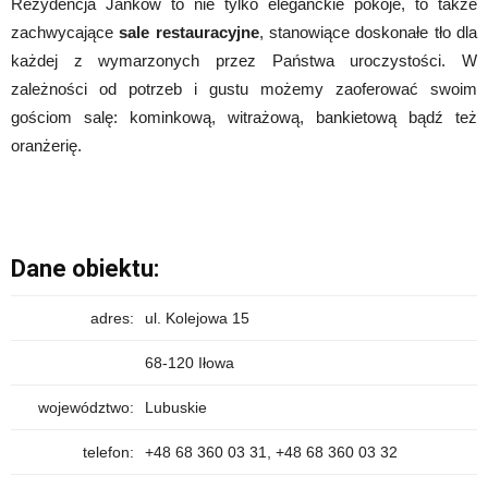
Rezydencja Janków to nie tylko eleganckie pokoje, to także
zachwycające
sale restauracyjne
, stanowiące doskonałe tło dla
każdej z wymarzonych przez Państwa uroczystości. W
zależności od potrzeb i gustu możemy zaoferować swoim
gościom salę: kominkową, witrażową, bankietową bądź też
oranżerię.
Dane obiektu:
adres:
ul. Kolejowa 15
68-120 Iłowa
województwo:
Lubuskie
telefon:
+48 68 360 03 31, +48 68 360 03 32