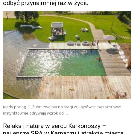
odbyć przynajmniej raz w życiu
Kiedy pociąg IC „Żubr” zwalnia na stacji w Hajnówce, pasażerowie
instynktownie odrywają wzrok od …
Relaks i natura w sercu Karkonoszy –
najlepsze SPA w Karpaczu i atrakcje miasta