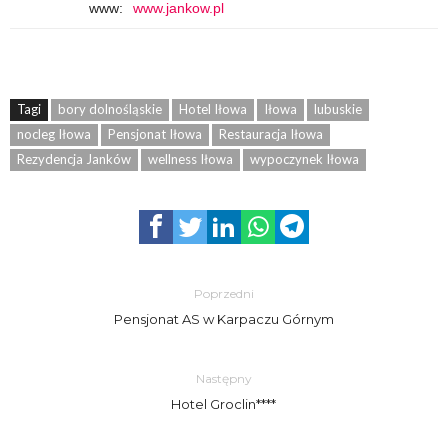
www:
www.jankow.pl
Tagi
bory dolnośląskie
Hotel Iłowa
Iłowa
lubuskie
nocleg Iłowa
Pensjonat Iłowa
Restauracja Iłowa
Rezydencja Janków
wellness Iłowa
wypoczynek Iłowa
Poprzedni
Pensjonat AS w Karpaczu Górnym
Następny
Hotel Groclin****