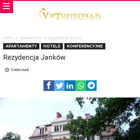
Home
Apartamenty
Rezydencja Janków
APARTAMENTY
HOTELE
KONFERENCYJNE
Rezydencja Janków
2 min read